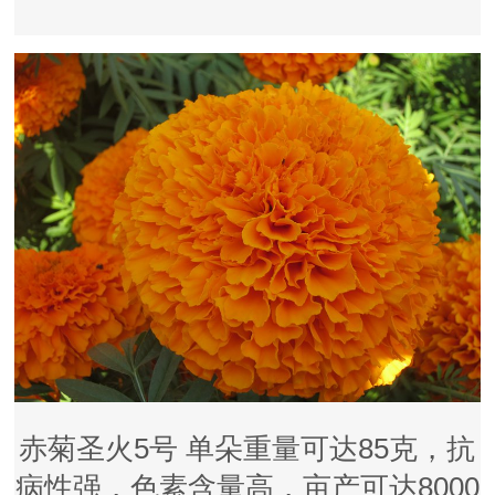
赤菊圣火5号 单朵重量可达85克，抗
病性强，色素含量高，亩产可达8000