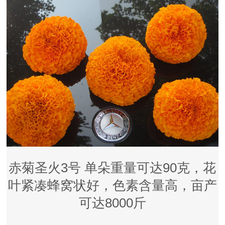
赤菊圣火3号 单朵重量可达90克，花
叶紧凑蜂窝状好，色素含量高，亩产
可达8000斤