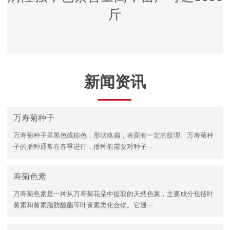
斤
新闻资讯
万寿菊种子
万寿菊种子呈黑色或棕色，形状略扁，表面有一定的纹理。万寿菊种
子的播种通常在春季进行，播种前需要对种子···
寿菊色素
万寿菊色素是一种从万寿菊花朵中提取的天然色素，主要成分包括叶
黄素和黄素脂肪酸酯等叶黄素类化合物。它通···