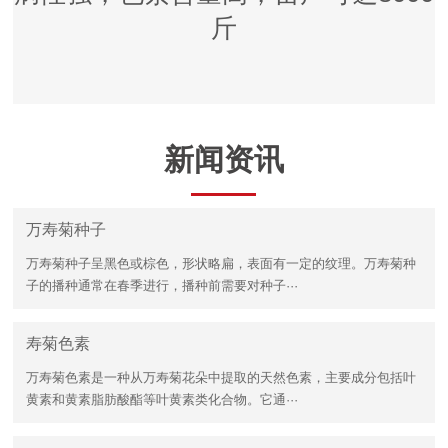
斤
新闻资讯
万寿菊种子
万寿菊种子呈黑色或棕色，形状略扁，表面有一定的纹理。万寿菊种
子的播种通常在春季进行，播种前需要对种子···
寿菊色素
万寿菊色素是一种从万寿菊花朵中提取的天然色素，主要成分包括叶
黄素和黄素脂肪酸酯等叶黄素类化合物。它通···