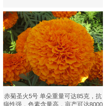
赤菊圣火5号 单朵重量可达85克，抗
病性强，色素含量高，亩产可达8000