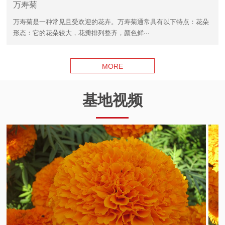
万寿菊
万寿菊是一种常见且受欢迎的花卉。万寿菊通常具有以下特点：花朵
形态：它的花朵较大，花瓣排列整齐，颜色鲜···
MORE
基地视频