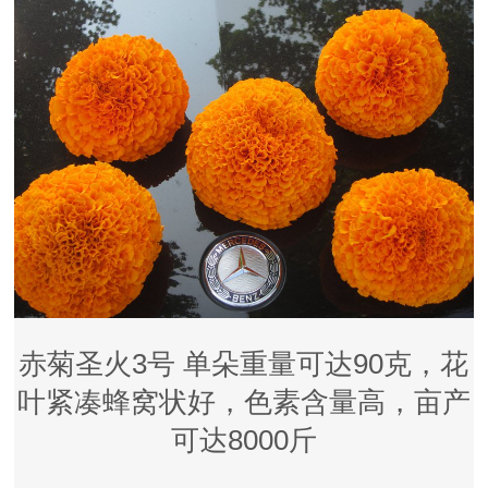
赤菊圣火3号 单朵重量可达90克，花
叶紧凑蜂窝状好，色素含量高，亩产
可达8000斤