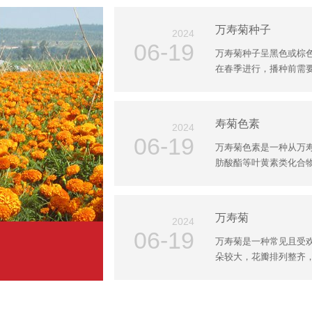
万寿菊种子
2024
06-19
万寿菊种子呈黑色或棕
在春季进行，播种前需要对
寿菊色素
2024
06-19
万寿菊色素是一种从万
肪酸酯等叶黄素类化合物。
万寿菊
2024
06-19
万寿菊是一种常见且受
朵较大，花瓣排列整齐，颜