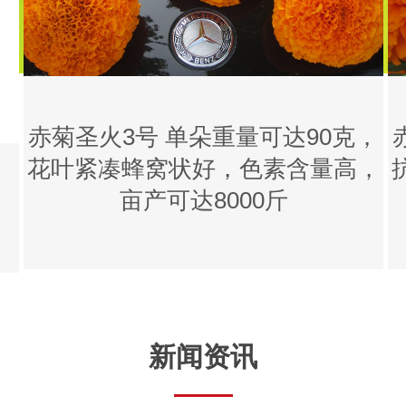
赤菊圣火3号 单朵重量可达90克，
花叶紧凑蜂窝状好，色素含量高，
亩产可达8000斤
新闻资讯