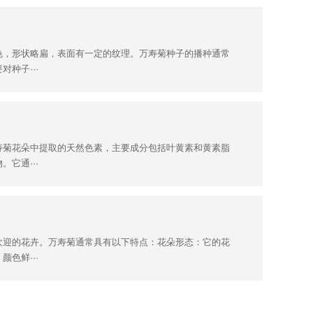
色，形状略扁，表面有一定的纹理。万寿菊种子的播种通常
种子···
寿菊花朵中提取的天然色素，主要成分包括叶黄素和黄素脂
它通···
欢迎的花卉。万寿菊通常具有以下特点：花朵形态：它的花
色鲜···