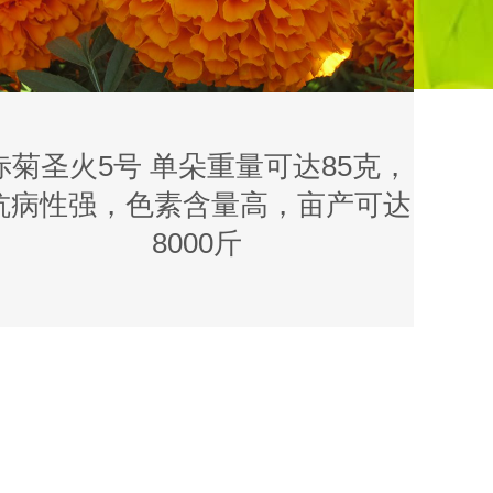
赤菊圣火5号 单朵重量可达85克，
抗病性强，色素含量高，亩产可达
8000斤