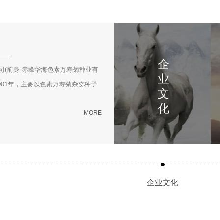
企
司(前身-赤峰华海色素万寿菊种业有
业
001年，主要以色素万寿菊杂交种子
文
化
MORE
企业文化
公
营