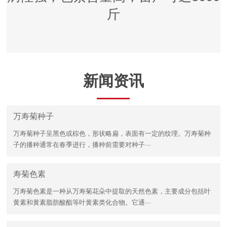
斤
新闻资讯
万寿菊种子
万寿菊种子呈黑色或棕色，形状略扁，表面有一定的纹理。万寿菊种
子的播种通常在春季进行，播种前需要对种子···
寿菊色素
万寿菊色素是一种从万寿菊花朵中提取的天然色素，主要成分包括叶
黄素和黄素脂肪酸酯等叶黄素类化合物。它通···