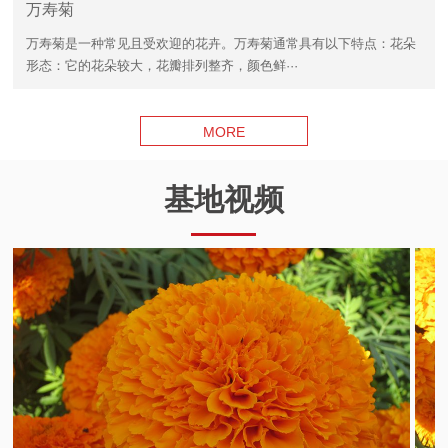
万寿菊
万寿菊是一种常见且受欢迎的花卉。万寿菊通常具有以下特点：花朵
形态：它的花朵较大，花瓣排列整齐，颜色鲜···
MORE
基地视频