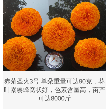
赤菊圣火3号 单朵重量可达90克，花
叶紧凑蜂窝状好，色素含量高，亩产
可达8000斤