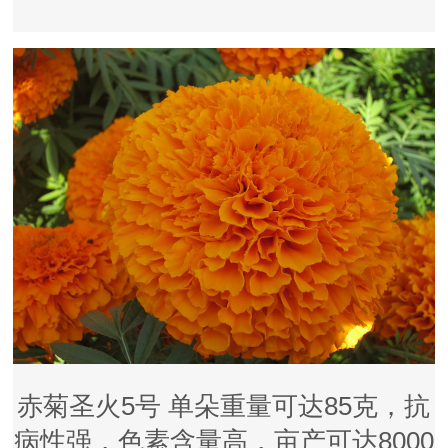
赤菊圣火5号 单朵重量可达85克，抗
病性强，色素含量高，亩产可达8000