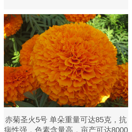
赤菊圣火5号 单朵重量可达85克，抗
病性强，色素含量高，亩产可达8000