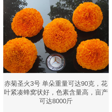
赤菊圣火3号 单朵重量可达90克，花
叶紧凑蜂窝状好，色素含量高，亩产
可达8000斤