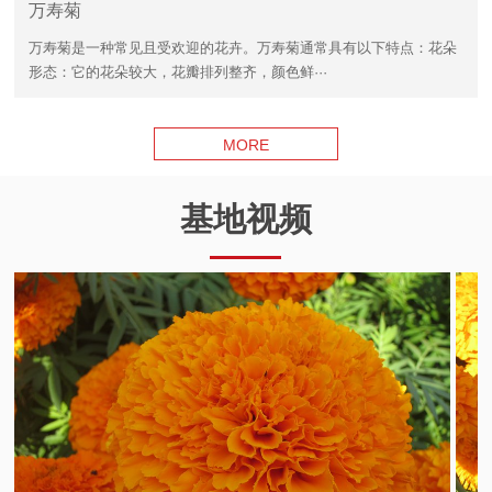
万寿菊
万寿菊是一种常见且受欢迎的花卉。万寿菊通常具有以下特点：花朵
形态：它的花朵较大，花瓣排列整齐，颜色鲜···
MORE
基地视频