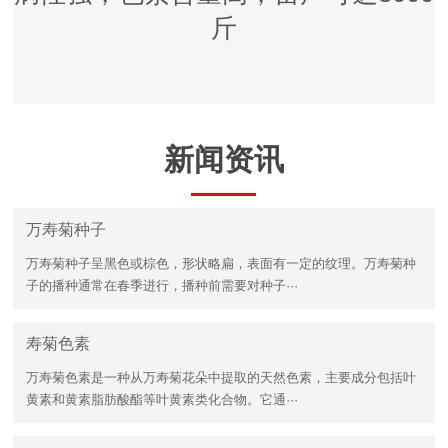
斤
新闻资讯
万寿菊种子
万寿菊种子呈黑色或棕色，形状略扁，表面有一定的纹理。万寿菊种
子的播种通常在春季进行，播种前需要对种子···
寿菊色素
万寿菊色素是一种从万寿菊花朵中提取的天然色素，主要成分包括叶
黄素和黄素脂肪酸酯等叶黄素类化合物。它通···