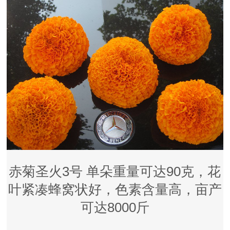
赤菊圣火3号 单朵重量可达90克，花
叶紧凑蜂窝状好，色素含量高，亩产
可达8000斤