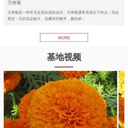
万寿菊
万寿菊是一种常见且受欢迎的花卉。万寿菊通常具有以下特点：花朵
形态：它的花朵较大，花瓣排列整齐，颜色鲜···
MORE
基地视频