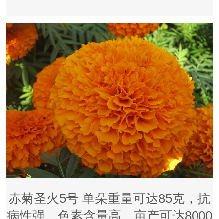
赤菊圣火5号 单朵重量可达85克，抗
病性强，色素含量高，亩产可达8000