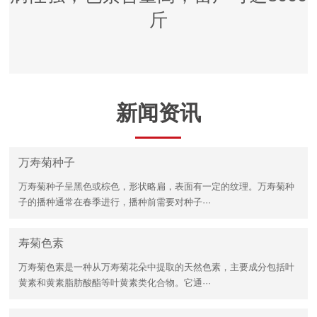
斤
新闻资讯
万寿菊种子
万寿菊种子呈黑色或棕色，形状略扁，表面有一定的纹理。万寿菊种
子的播种通常在春季进行，播种前需要对种子···
寿菊色素
万寿菊色素是一种从万寿菊花朵中提取的天然色素，主要成分包括叶
黄素和黄素脂肪酸酯等叶黄素类化合物。它通···