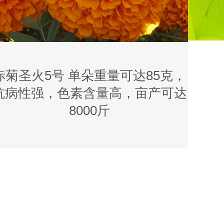
赤菊圣火5号 单朵重量可达85克，
抗病性强，色素含量高，亩产可达
8000斤