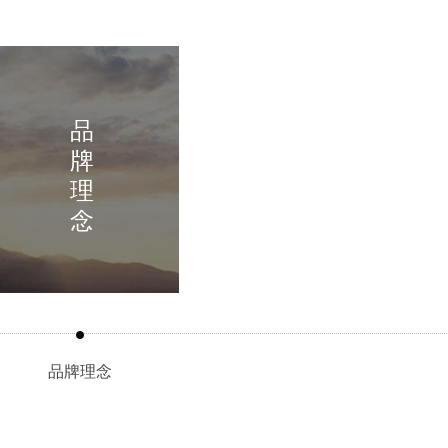
品
牌
理
念
企业文化
品牌理念
品牌理念
司坚定“科技创新、质量为本、用户至上、信誉第一”的经
只要有色素万寿菊鲜花盛开的地方，就将回拨
方针，历经多年的风雨磨炼，铸造了万寿菊行业一颗闪亮
子。