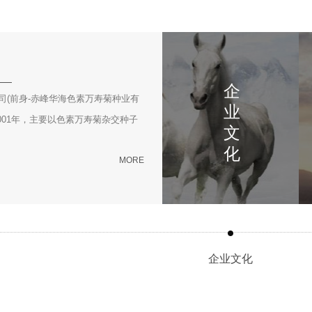
企
司(前身-赤峰华海色素万寿菊种业有
业
001年，主要以色素万寿菊杂交种子
文
化
MORE
企业文化
公
营