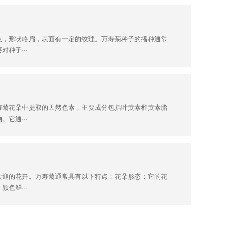
色，形状略扁，表面有一定的纹理。万寿菊种子的播种通常
种子···
寿菊花朵中提取的天然色素，主要成分包括叶黄素和黄素脂
它通···
欢迎的花卉。万寿菊通常具有以下特点：花朵形态：它的花
色鲜···