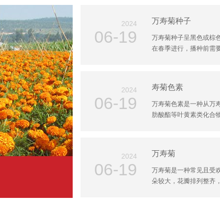
万寿菊种子
2024
06-19
万寿菊种子呈黑色或棕
在春季进行，播种前需要对
寿菊色素
2024
06-19
万寿菊色素是一种从万
肪酸酯等叶黄素类化合物。
万寿菊
2024
06-19
万寿菊是一种常见且受
朵较大，花瓣排列整齐，颜