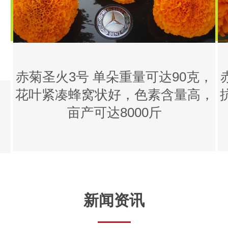
赤菊圣火3号 单朵重量可达90克，
花叶紧凑蜂窝状好，色素含量高，
亩产可达8000斤
新闻资讯