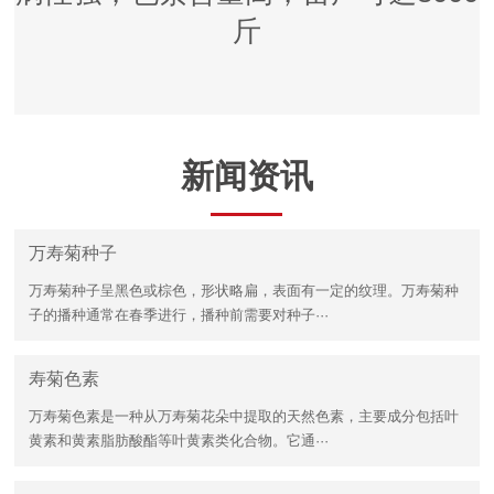
斤
新闻资讯
万寿菊种子
万寿菊种子呈黑色或棕色，形状略扁，表面有一定的纹理。万寿菊种
子的播种通常在春季进行，播种前需要对种子···
寿菊色素
万寿菊色素是一种从万寿菊花朵中提取的天然色素，主要成分包括叶
黄素和黄素脂肪酸酯等叶黄素类化合物。它通···