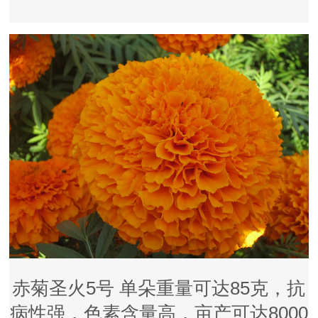
赤菊圣火5号 单朵重量可达85克，抗
病性强，色素含量高，亩产可达8000