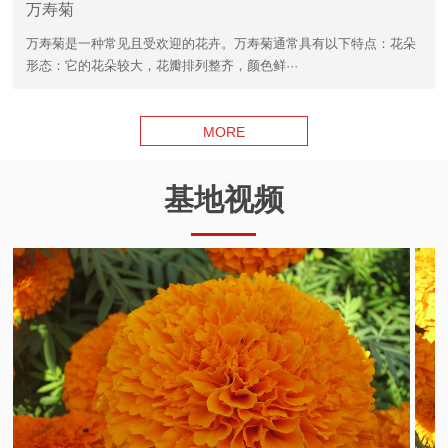
万寿菊
万寿菊是一种常见且受欢迎的花卉。万寿菊通常具有以下特点：花朵
形态：它的花朵较大，花瓣排列整齐，颜色鲜···
MORE
基地视频