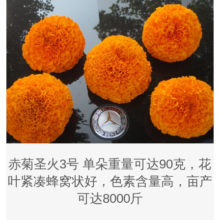
赤菊圣火3号 单朵重量可达90克，花
叶紧凑蜂窝状好，色素含量高，亩产
可达8000斤