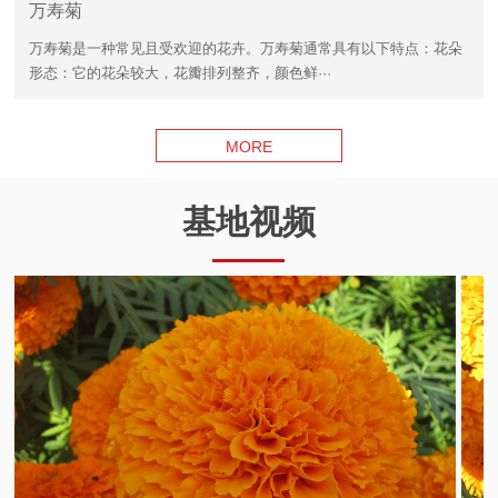
万寿菊
万寿菊是一种常见且受欢迎的花卉。万寿菊通常具有以下特点：花朵
形态：它的花朵较大，花瓣排列整齐，颜色鲜···
MORE
基地视频