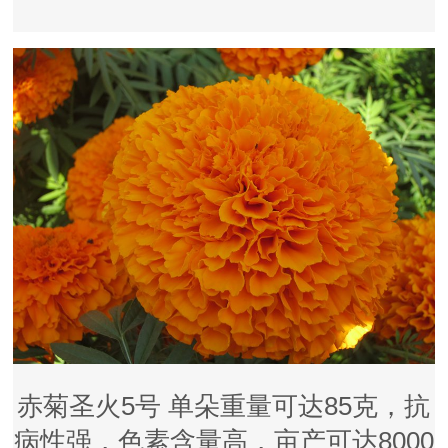
赤菊圣火5号 单朵重量可达85克，抗
病性强，色素含量高，亩产可达8000