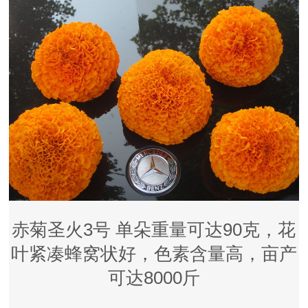
赤菊圣火3号 单朵重量可达90克，花
叶紧凑蜂窝状好，色素含量高，亩产
可达8000斤