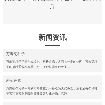
斤
新闻资讯
万寿菊种子
万寿菊种子呈黑色或棕色，形状略扁，表面有一定的纹理。万寿菊种
子的播种通常在春季进行，播种前需要对种子···
寿菊色素
万寿菊色素是一种从万寿菊花朵中提取的天然色素，主要成分包括叶
黄素和黄素脂肪酸酯等叶黄素类化合物。它通···