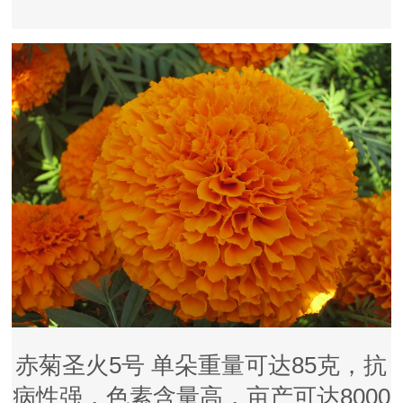
赤菊圣火5号 单朵重量可达85克，抗
病性强，色素含量高，亩产可达8000