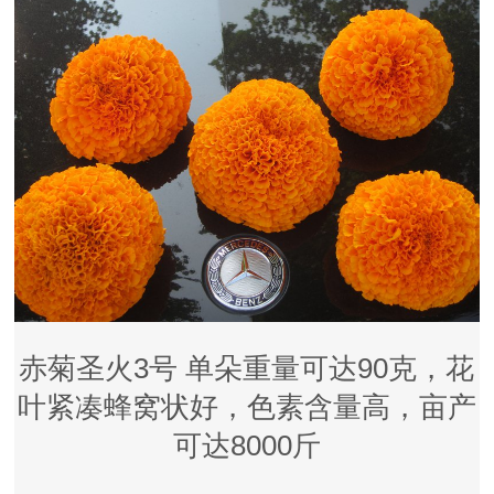
赤菊圣火3号 单朵重量可达90克，花
叶紧凑蜂窝状好，色素含量高，亩产
可达8000斤