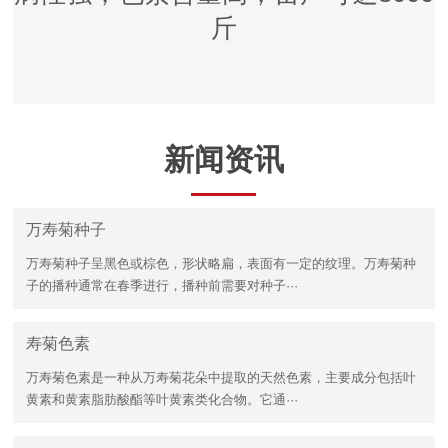
斤
新闻资讯
万寿菊种子
万寿菊种子呈黑色或棕色，形状略扁，表面有一定的纹理。万寿菊种
子的播种通常在春季进行，播种前需要对种子···
寿菊色素
万寿菊色素是一种从万寿菊花朵中提取的天然色素，主要成分包括叶
黄素和黄素脂肪酸酯等叶黄素类化合物。它通···