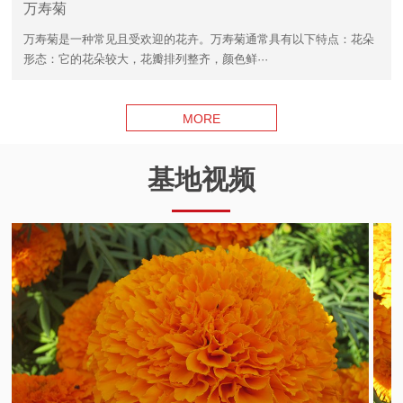
万寿菊
万寿菊是一种常见且受欢迎的花卉。万寿菊通常具有以下特点：花朵
形态：它的花朵较大，花瓣排列整齐，颜色鲜···
MORE
基地视频