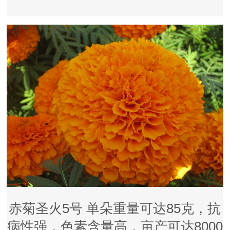
赤菊圣火5号 单朵重量可达85克，抗
病性强，色素含量高，亩产可达8000