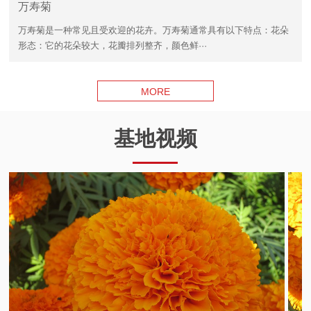
万寿菊
万寿菊是一种常见且受欢迎的花卉。万寿菊通常具有以下特点：花朵
形态：它的花朵较大，花瓣排列整齐，颜色鲜···
MORE
基地视频