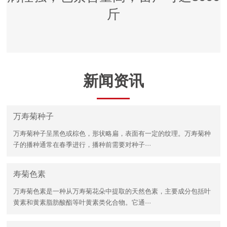
斤
新闻资讯
万寿菊种子
万寿菊种子呈黑色或棕色，形状略扁，表面有一定的纹理。万寿菊种
子的播种通常在春季进行，播种前需要对种子···
寿菊色素
万寿菊色素是一种从万寿菊花朵中提取的天然色素，主要成分包括叶
黄素和黄素脂肪酸酯等叶黄素类化合物。它通···