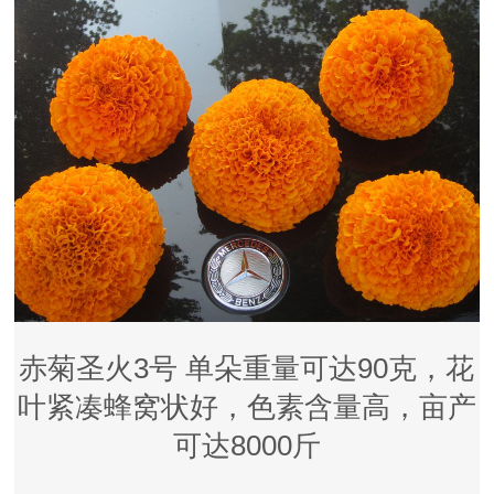
赤菊圣火3号 单朵重量可达90克，花
叶紧凑蜂窝状好，色素含量高，亩产
可达8000斤