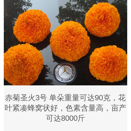
赤菊圣火3号 单朵重量可达90克，花
叶紧凑蜂窝状好，色素含量高，亩产
可达8000斤