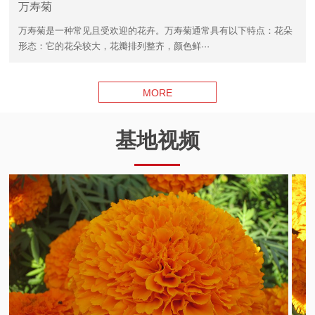
万寿菊
万寿菊是一种常见且受欢迎的花卉。万寿菊通常具有以下特点：花朵
形态：它的花朵较大，花瓣排列整齐，颜色鲜···
MORE
基地视频