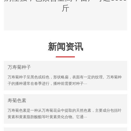
斤
新闻资讯
万寿菊种子
万寿菊种子呈黑色或棕色，形状略扁，表面有一定的纹理。万寿菊种
子的播种通常在春季进行，播种前需要对种子···
寿菊色素
万寿菊色素是一种从万寿菊花朵中提取的天然色素，主要成分包括叶
黄素和黄素脂肪酸酯等叶黄素类化合物。它通···