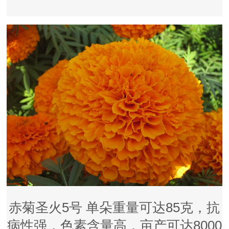
赤菊圣火5号 单朵重量可达85克，抗
病性强，色素含量高，亩产可达8000