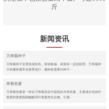
斤
新闻资讯
万寿菊种子
万寿菊种子呈黑色或棕色，形状略扁，表面有一定的纹理。万寿菊种
子的播种通常在春季进行，播种前需要对种子···
寿菊色素
万寿菊色素是一种从万寿菊花朵中提取的天然色素，主要成分包括叶
黄素和黄素脂肪酸酯等叶黄素类化合物。它通···