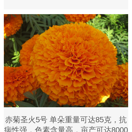
赤菊圣火5号 单朵重量可达85克，抗
病性强，色素含量高，亩产可达8000