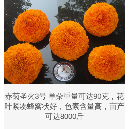
赤菊圣火3号 单朵重量可达90克，花
叶紧凑蜂窝状好，色素含量高，亩产
可达8000斤