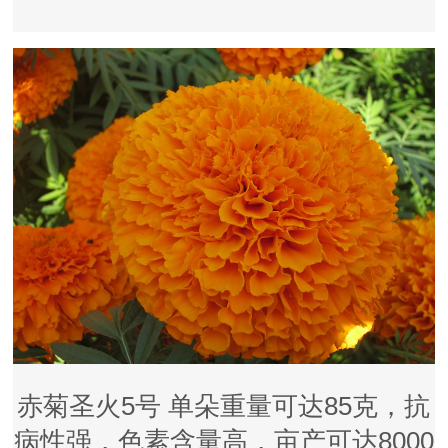
赤菊圣火5号 单朵重量可达85克，抗
病性强，色素含量高，亩产可达8000