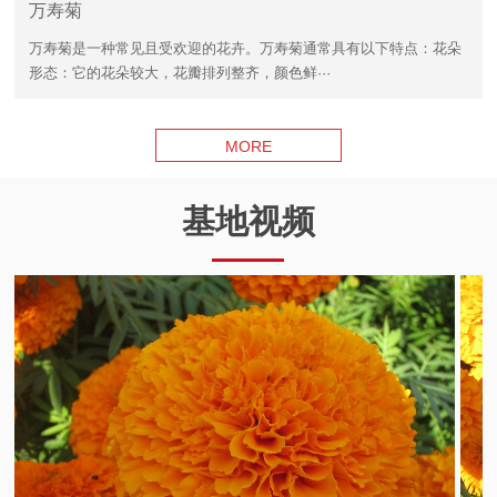
万寿菊
万寿菊是一种常见且受欢迎的花卉。万寿菊通常具有以下特点：花朵
形态：它的花朵较大，花瓣排列整齐，颜色鲜···
MORE
基地视频