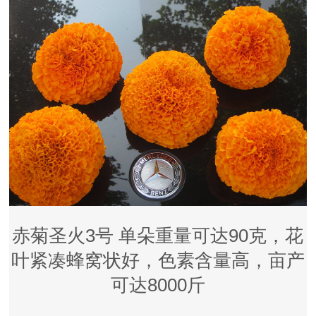
赤菊圣火3号 单朵重量可达90克，花
叶紧凑蜂窝状好，色素含量高，亩产
可达8000斤