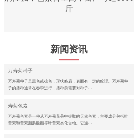
斤
新闻资讯
万寿菊种子
万寿菊种子呈黑色或棕色，形状略扁，表面有一定的纹理。万寿菊种
子的播种通常在春季进行，播种前需要对种子···
寿菊色素
万寿菊色素是一种从万寿菊花朵中提取的天然色素，主要成分包括叶
黄素和黄素脂肪酸酯等叶黄素类化合物。它通···