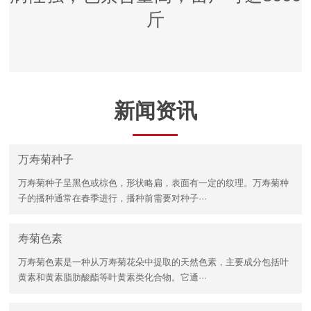
斤
新闻资讯
万寿菊种子
万寿菊种子呈黑色或棕色，形状略扁，表面有一定的纹理。万寿菊种
子的播种通常在春季进行，播种前需要对种子···
寿菊色素
万寿菊色素是一种从万寿菊花朵中提取的天然色素，主要成分包括叶
黄素和黄素脂肪酸酯等叶黄素类化合物。它通···