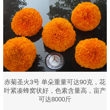
赤菊圣火3号 单朵重量可达90克，花
叶紧凑蜂窝状好，色素含量高，亩产
可达8000斤