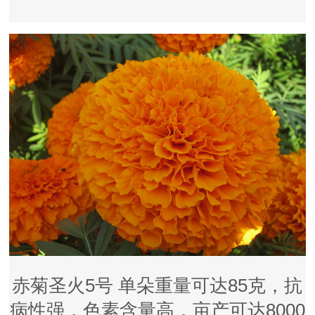
赤菊圣火5号 单朵重量可达85克，抗
病性强，色素含量高，亩产可达8000