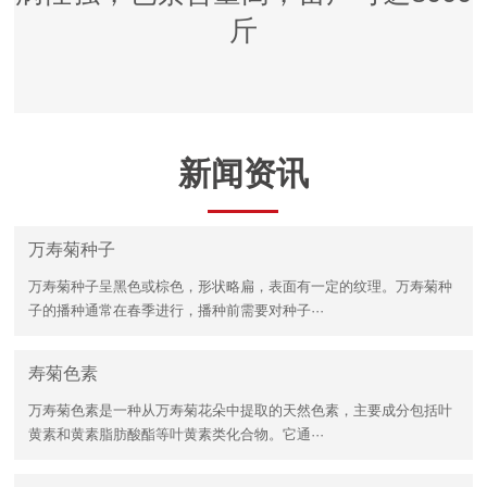
斤
新闻资讯
万寿菊种子
万寿菊种子呈黑色或棕色，形状略扁，表面有一定的纹理。万寿菊种
子的播种通常在春季进行，播种前需要对种子···
寿菊色素
万寿菊色素是一种从万寿菊花朵中提取的天然色素，主要成分包括叶
黄素和黄素脂肪酸酯等叶黄素类化合物。它通···