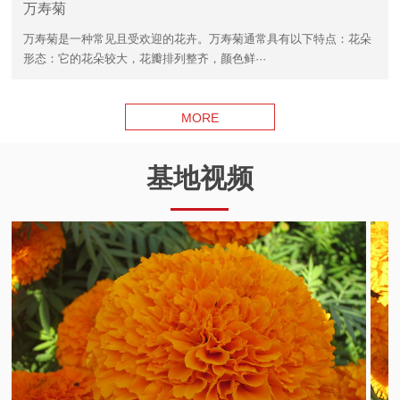
万寿菊
万寿菊是一种常见且受欢迎的花卉。万寿菊通常具有以下特点：花朵
形态：它的花朵较大，花瓣排列整齐，颜色鲜···
MORE
基地视频