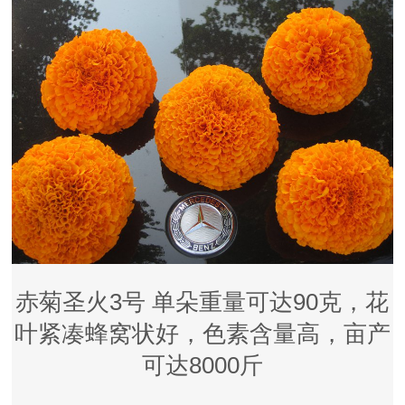
赤菊圣火3号 单朵重量可达90克，花
叶紧凑蜂窝状好，色素含量高，亩产
可达8000斤