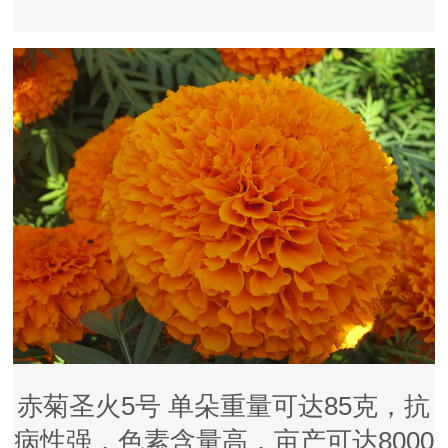
赤菊圣火5号 单朵重量可达85克，抗
病性强，色素含量高，亩产可达8000